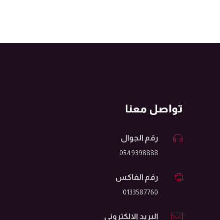
تواصل معنا
رقم الجوال
0549398888
رقم الفاكس
0133587760
البريد الالكتروني