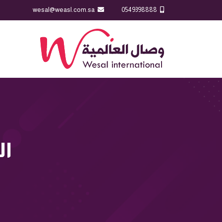
wesal@weasl.com.sa
0549398888
ال